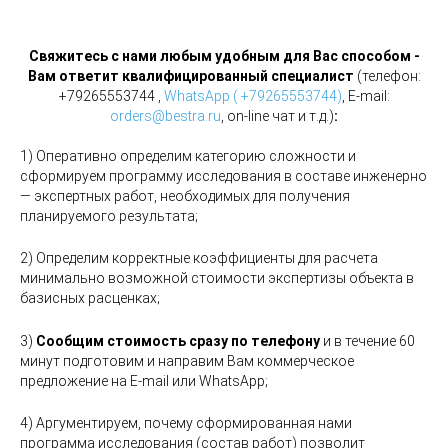
Свяжитесь с нами любым удобным для Вас способом -
Вам ответит квалифицированный специалист
(телефон:
+79265553744
,
WhatsApp ( +79265553744)
, E-mail:
orders@bestra.ru
, on-line чат и т.д.)
:
1) Оперативно определим категорию сложности и
сформируем программу исследования в составе инженерно
— экспертных работ, необходимых для получения
планируемого результата;
2) Определим корректные коэффициенты для расчета
минимально возможной стоимости экспертизы объекта в
базисных расценках;
3)
Сообщим стоимость сразу по телефону
и в течение 60
минут подготовим и направим Вам коммерческое
предложение на E-mail или WhatsApp;
4) Аргументируем, почему сформированная нами
программа исследования (состав работ) позволит