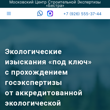
Московский Центр Строительной Экспертизы
Перейти
«Бестра»
к
+7 (926) 555-37-44
содержимому
Main
Menu
Экологические
изыскания «под ключ»
с прохождением
госэкспертизы
от аккредитованной
экологической